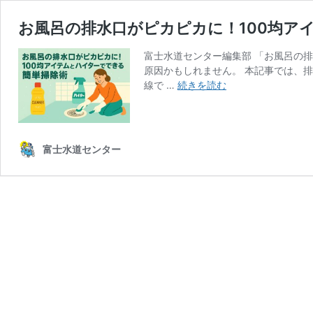
お風呂の排水口がピカピカに！100均ア
富士水道センター編集部 「お風呂の
原因かもしれません。 本記事では、
お
線で …
続きを読む
風
呂
の
排
富士水道センター
水
口
が
ピ
カ
ピ
カ
に！
100
均
ア