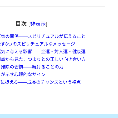
目次
[
非表示
]
運気の関係——スピリチュアルが伝えること
示す3つのスピリチュアルなメッセージ
運気に与える影響——金運・対人運・健康運
視点から見た、つまりとの正しい向き合い方
レ掃除の習慣——続けることの力
」が示す心理的なサイン
ブに捉える——成長のチャンスという視点