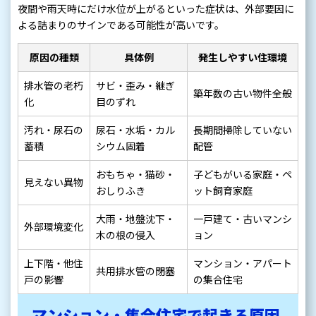
夜間や雨天時にだけ水位が上がるといった症状は、外部要因に
よる詰まりのサインである可能性が高いです。
原因の種類
具体例
発生しやすい住環境
排水管の老朽
サビ・歪み・継ぎ
築年数の古い物件全般
化
目のずれ
汚れ・尿石の
尿石・水垢・カル
長期間掃除していない
蓄積
シウム固着
配管
おもちゃ・猫砂・
子どもがいる家庭・ペ
見えない異物
おしりふき
ット飼育家庭
大雨・地盤沈下・
一戸建て・古いマンシ
外部環境変化
木の根の侵入
ョン
上下階・他住
マンション・アパート
共用排水管の閉塞
戸の影響
の集合住宅
マンション・集合住宅で起きる原因