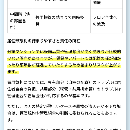
発展
中間階（他
共用横管の詰まりで同時多
フロア全体へ
の部屋含
発
の波及
む）
居住形態別の詰まりやすさと責任の所在
分譲マンションでは設備品質や管理頻度が高く詰まりが比較的
少ない傾向がありますが、賃貸やアパートでは配管の径が細か
ったり築年数が経過していたりするため詰まりリスクが上がり
ます。
費用負担については、専有部分（自室の配管）のトラブルは居
住者自身の負担、共用部分（縦管・共用排水管）のトラブルは
管理組合や管理会社が対応するのが基本です。
ただし、原因の特定が難しいケースや異物の流入元が不明な場
合は、管理規約や管理組合の判断に委ねられることもありま
す。