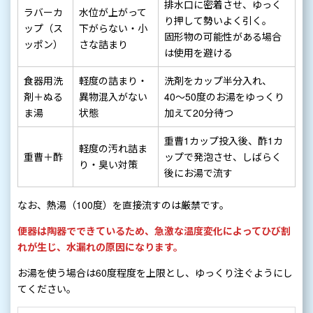
排水口に密着させ、ゆっく
ラバーカ
水位が上がって
り押して勢いよく引く。
ップ（ス
下がらない・小
固形物の可能性がある場合
ッポン）
さな詰まり
は使用を避ける
食器用洗
軽度の詰まり・
洗剤をカップ半分入れ、
剤＋ぬる
異物混入がない
40〜50度のお湯をゆっくり
ま湯
状態
加えて20分待つ
重曹1カップ投入後、酢1カ
軽度の汚れ詰ま
重曹＋酢
ップで発泡させ、しばらく
り・臭い対策
後にお湯で流す
なお、熱湯（100度）を直接流すのは厳禁です。
便器は陶器でできているため、急激な温度変化によってひび割
れが生じ、水漏れの原因になります。
お湯を使う場合は60度程度を上限とし、ゆっくり注ぐようにし
てください。