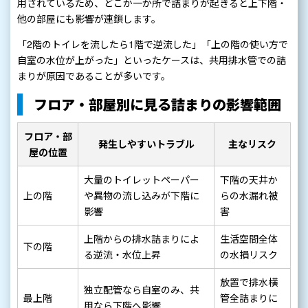
用されているため、どこか一か所で詰まりが起きると上下階・
他の部屋にも影響が連鎖します。
「2階のトイレを流したら1階で逆流した」「上の階の使い方で
自室の水位が上がった」といったケースは、共用排水管での詰
まりが原因であることが多いです。
フロア・部屋別に見る詰まりの影響範囲
フロア・部
発生しやすいトラブル
主なリスク
屋の位置
大量のトイレットペーパー
下階の天井か
上の階
や異物の流し込みが下階に
らの水漏れ被
影響
害
上階からの排水詰まりによ
生活空間全体
下の階
る逆流・水位上昇
の水損リスク
放置で排水横
独立配管なら自室のみ、共
最上階
管全詰まりに
用なら下階へ影響