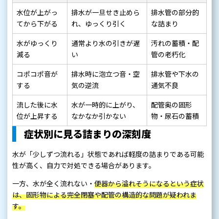
水位が上がっ
排水が一旦せき止めら
排水管の部分的
てから下がる
れ、ゆっくり引く
な詰まり
水がゆっくり
通常より水の引きが遅
汚れの蓄積・配
減る
い
管の老朽化
コポコポ音が
排水時に泡立つ音・空
排水管や下水の
する
気の逆流
通気不良
流した後に水
水が一時的に上がり、
配管奥の固形
位が上昇する
なかなか引かない
物・尿石の蓄積
症状別に見る詰まりの深刻度
水が「少しずつ流れる」状態であれば軽度の詰まりである可能
性が高く、自力で対処できる場合があります。
一方、水が全く流れない・
便器から溢れそうになるという症状
は、固形物による完全閉塞や配管の構造的な問題が疑われま
す。