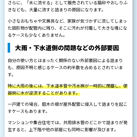
さらに、「水に流せる」として販売されている猫砂やおしりふ
きなども、大量に流すと詰まりの原因になります。
小さなおもちゃや文房具など、家族が気づかずに流してしまっ
た固形物が配管内に残り、そこに汚れが付着して大きな塊にな
るケースも少なくありません。
大雨・下水道側の問題などの外部要因
自分の使い方とはまったく関係のない外部要因による詰まり
も、原因不明と感じるケースの約半数を占めるとされていま
す。
特に大雨の後には、下水道本管や汚水桝が一時的に閉塞し、便
器側に水が逆流することがあります。
一戸建ての場合、庭木の根が屋外配管に侵入して詰まりを起こ
すケースもあります。
マンションや集合住宅では、共用排水管のどこかで詰まりが発
生すると、上下階や他の部屋にも同時に影響が及びます。