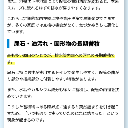
また、地盤沈下や地震により配管の傾斜角度が変わると、本来
スムーズに流れるはずの排水が滞りやすくなります。
これらは定期的な内視鏡点検や高圧洗浄で早期発見できます
が、多くの家庭では点検の機会がなく、気づかぬうちに悪化し
ています。
尿石・油汚れ・固形物の長期蓄積
最も多い原因のひとつが、排水管内部への汚れの長期蓄積で
す。
尿石は特に男性が使用するトイレで発生しやすく、配管の曲が
り部分や接続部分に付着しやすい特徴があります。
また、水垢やカルシウム成分も徐々に蓄積し、配管の内径を狭
めていきます。
こうした蓄積物はある臨界点に達すると突然詰まりを引き起こ
すため、「いつも通りに使っていたのに急に詰まった」という
現象が起きるのです。