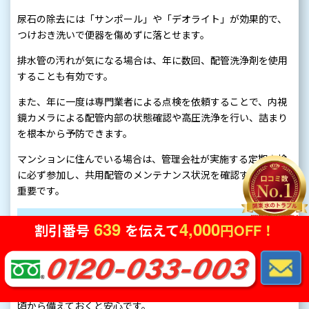
尿石の除去には「サンポール」や「デオライト」が効果的で、
つけおき洗いで便器を傷めずに落とせます。
排水管の汚れが気になる場合は、年に数回、配管洗浄剤を使用
することも有効です。
また、年に一度は専門業者による点検を依頼することで、内視
鏡カメラによる配管内部の状態確認や高圧洗浄を行い、詰まり
を根本から予防できます。
マンションに住んでいる場合は、管理会社が実施する定期点検
に必ず参加し、共用配管のメンテナンス状況を確認することも
重要です。
639
4,000
緊急時の備えとして用意しておくべ
割引番号
を伝えて
円OFF！
きアイテム
突然のトイレトラブルに慌てないために、以下のアイテムを日
頃から備えておくと安心です。