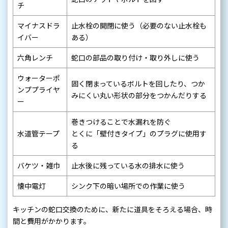
チ
マイナスドラ
止水栓の開閉に使う（必要のない止水栓も
イバー
ある）
六角レンチ
蛇口の部品の取り付け・取り外しに使う
ウォーターポ
固く閉まっているボルトを回したり、つか
ンププライヤ
みにくい丸い形状の部分をつかんだりする
ー
巻きつけることで水漏れを防ぐ
水道管テープ
とくに「壁付きタイプ」のプラグに使用す
る
バケツ・雑巾
止水後に残っている水の排水に使う
懐中電灯
シンク下の暗い場所での作業に使う
キッチンの蛇口交換のために、新たに道具をそろえる場合、時
間と費用がかかります。