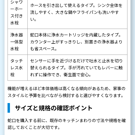
シャワ
ホースを引き出して使えるタイプ。シンク全体を
ーホー
流しやすく、大きな鍋やフライパンも洗いやす
ス付き
い。
水栓
浄水器
蛇口本体に浄水カートリッジを内蔵したタイプ。
一体型
カウンター上がすっきりし、別置きの浄水器より
水栓
も省スペース。
タッチ
センサーに手を近づけるだけで吐水と止水を切り
レス水
替えられるタイプ。手が汚れていてもレバーに触
栓
れずに操作でき、衛生面で安心。
機能が増えるほど本体価格は高くなる傾向があるため、家事の
スタイルと予算を比べながら検討すると選びやすくなります。
サイズと規格の確認ポイント
蛇口を購入する前に、既存のキッチンまわりの寸法や規格を確
認しておくことが大切です。