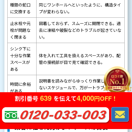
種類の蛇口
同じワンホールへといったように、構造タイ
に交換する
プが変わらない。
止水栓や元
固着しておらず、スムーズに開閉できる。過
栓が問題な
去に凍結や破裂などのトラブルが起きていな
く閉まる
い。
シンク下に
十分な作業
体を入れて工具を扱えるスペースがあり、配
スペースが
管の接続部が目で見て確認できる。
ある
説明書を読みながらゆっくり作業しても問題
時間に余裕
ないスケジュールで、万が一トラブルが起き
がある
ても業者を呼べる余裕がある。
639
4,000
割引番号
を伝えて
円OFF！
これらの条件を満たしていれば、基本的な工具さえ揃えれば
DIYで交換できる可能性があります。
業者に任せた方がよいケースの目安