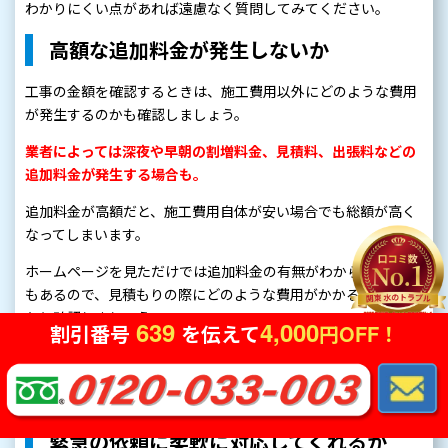
わかりにくい点があれば遠慮なく質問してみてください。
高額な追加料金が発生しないか
工事の金額を確認するときは、施工費用以外にどのような費用
が発生するのかも確認しましょう。
業者によっては深夜や早朝の割増料金、見積料、出張料などの
追加料金が発生する場合も。
追加料金が高額だと、施工費用自体が安い場合でも総額が高く
なってしまいます。
ホームページを見ただけでは追加料金の有無がわからないこと
もあるので、見積もりの際にどのような費用がかかるのかしっ
かり確認しましょう。
639
4,000
割引番号
を伝えて
円OFF！
「エリアに応じて出張料が発生する」「見積料は工事を契約し
た場合のみ無料」など、細かい条件がないかどうかもチェック
してみてください。
緊急の依頼に柔軟に対応してくれるか