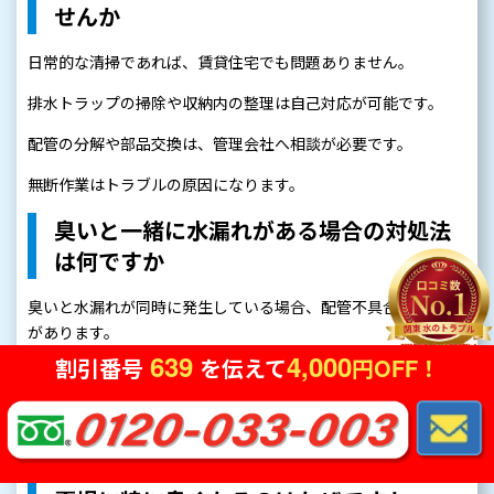
せんか
日常的な清掃であれば、賃貸住宅でも問題ありません。
排水トラップの掃除や収納内の整理は自己対応が可能です。
配管の分解や部品交換は、管理会社へ相談が必要です。
無断作業はトラブルの原因になります。
臭いと一緒に水漏れがある場合の対処法
は何ですか
臭いと水漏れが同時に発生している場合、配管不具合の可能性
があります。
639
4,000
割引番号
を伝えて
円OFF！
応急的に使用を控え、元栓を閉める対応が必要です。
自己判断で修理を行うことは避けてください。
早めに専門業者へ連絡しましょう。